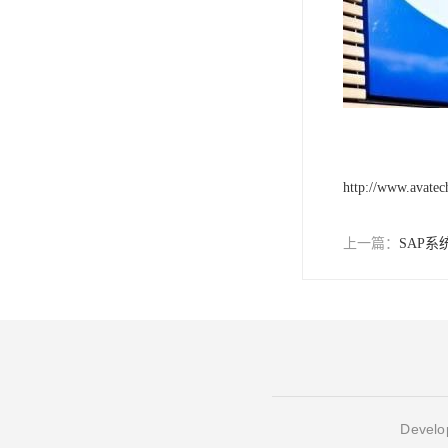
http://www.avate
上一篇：
SAP系
Develop