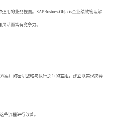
视图。SAPBusinessObjects企业绩效管理解
加灵活而富有竞争力。
cts CRM解决方案）的密切战略与执行之间的差距，建立以实现跨异
对这些流程进行改善。