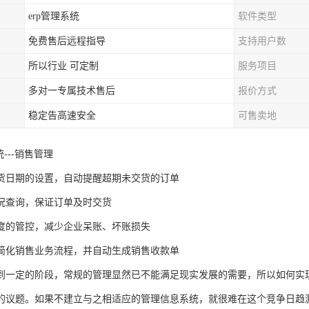
erp管理系统
软件类型
免费售后远程指导
支持用户数
所以行业 可定制
服务项目
多对一专属技术售后
报价方式
稳定告高速安全
可售卖地
统---销售管理
货日期的设置，自动提醒超期未交货的订单
况查询，保证订单及时交货
度的管控，减少企业呆账、坏账损失
简化销售业务流程，并自动生成销售收款单
到一定的阶段，常规的管理显然已不能满足现实发展的需要，所以如何实
的议题。如果不建立与之相适应的管理信息系统，就很难在这个竞争日趋激