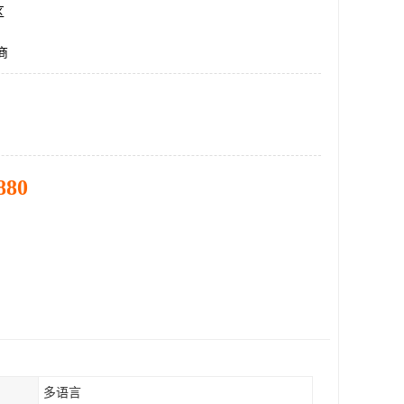
区
商
880
多语言