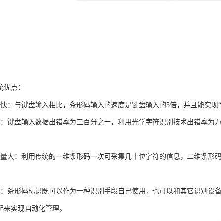
统优点：
度快：与键盘输入相比，条形码输入的速度是键盘输入的5倍，并且能实现“
高：键盘输入数据出错率为三百分之一，利用光学字符识别技术出错率为
息量大：利用传统的一维条形码一次可采集几十位字符的信息，二维条形
用：条形码标识既可以作为一种识别手段自己使用，也可以和其它识别设
起来实现自动化管理。