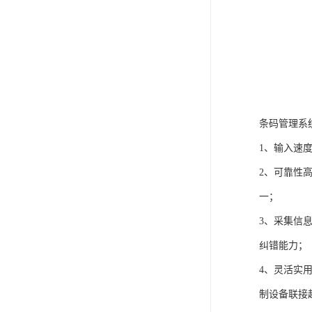
条码管理系
1、输入速
2、可靠性
一；
3、采集信
纠错能力；
4、灵活实
制设备联接