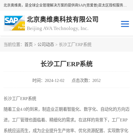
北京奥维奥，是全球企业管理解决方案的提供商SAP(思爱普)亚太区授权服务商领军者，SAP金牌服务商和代理商。企业ERP系统软件，SAP软件实施，17年来服务客户1500多家。提供SAP Business One，SAP Business ByDesign，SAP S/4HANA Cloud，SAP Analytics Cloud （分析云）等产品与解决方案。咨询专线：400-890-8880
北京奥维奥科技有限公司
Beijing AVA Technology, Inc.
当前位置：
首页
>
公司动态
> 长沙工厂ERP系统
sap系统
erp管理系统
长沙工厂ERP系统
erp系统
erp企业管理软件
sap软件开发
sap管理系统
时间：2024-12-02
点击次数：2052
码上用条码管理
扫码系统
长沙工厂ERP系统
随着工业4.0的到来，制造业正朝着智能化、数字化、自动化的方向迈
工厂ERP软件
制造业ERP系统
进，工厂管理也面临着、精细化的需求。在这样的背景下，工厂ERP
工厂ERP系统
皮具厂erp系统
系统应运而生，成为企业提升生产效率、优化资源配置、实现数字化