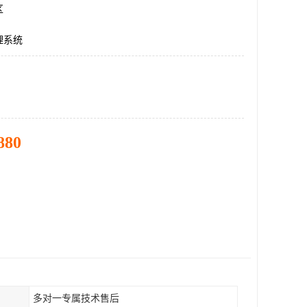
区
理系统
880
多对一专属技术售后