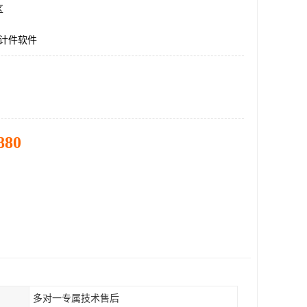
区
码计件软件
880
多对一专属技术售后