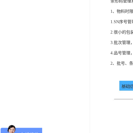
条形码管理
1、物料时
1.SN序
2.很小的
3.批次管
4.品号管
2、批号、