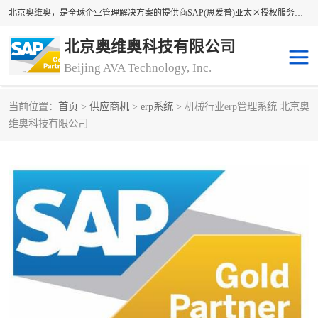
北京奥维奥，是全球企业管理解决方案的提供商SAP(思爱普)亚太区授权服务商领军者，SAP金牌服务商和代理商。企业ERP系统软件，SAP软件实施，17年来服务客户1500多家。提供SAP Business One，SAP Business ByDesign，SAP S/4HANA Cloud，SAP Analytics Cloud （分析云）等产品与解决方案。咨询专线：400-890-8880
北京奥维奥科技有限公司
Beijing AVA Technology, Inc.
当前位置：
首页
>
供应商机
>
erp系统
> 机械行业erp管理系统 北京奥
sap系统
erp管理系统
维奥科技有限公司
erp系统
erp企业管理软件
sap软件开发
sap管理系统
码上用条码管理
扫码系统
工厂ERP软件
制造业ERP系统
工厂ERP系统
皮具厂erp系统