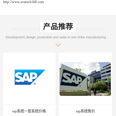
http://www.avatech168.com
产品推荐
Development, design, production and sales in one of the manufacturing enterprises
sap系统售价
SAP管理系统软件 北京奥维奥