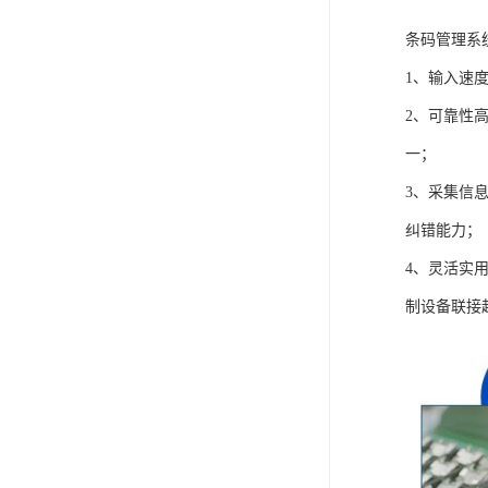
条码管理系
1、输入速
2、可靠性
一；
3、采集信
纠错能力；
4、灵活实
制设备联接