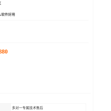
区
么软件好用
880
多对一专属技术售后