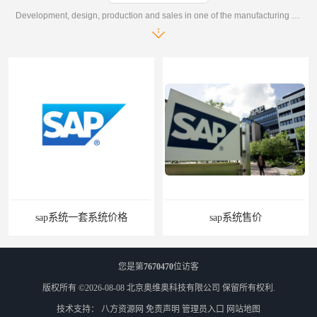
Development, design, production and sales in one of the manufacturing enterprises
ap系统一套系统价格
sap系统售价
您是第
7670470
位访客
版权所有 ©2026-08-08
北京奥维奥科技有限公司
保留所有权利.
技术支持：
八方资源网
免责声明
管理员入口
网站地图