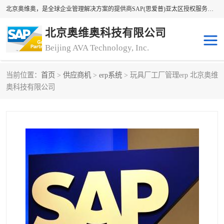
北京奥维奥，是全球企业管理解决方案的提供商SAP(思爱普)亚太区授权服务商领军者，SAP金牌服务商和代理商。企业ERP系统软件，SAP软件实施，17年来服务客户1500多家。提供SAP Business One，SAP Business ByDesign，SAP S/4HANA Cloud，SAP Analytics Cloud （分析云）等产品与解决方案。咨询专线：400-890-8880
北京奥维奥科技有限公司
Beijing AVA Technology, Inc.
当前位置：
首页
>
供应商机
>
erp系统
> 玩具厂工厂管理erp 北京奥维
sap系统
erp管理系统
奥科技有限公司
erp系统
erp企业管理软件
sap软件开发
sap管理系统
码上用条码管理
扫码系统
工厂ERP软件
制造业ERP系统
工厂ERP系统
皮具厂erp系统