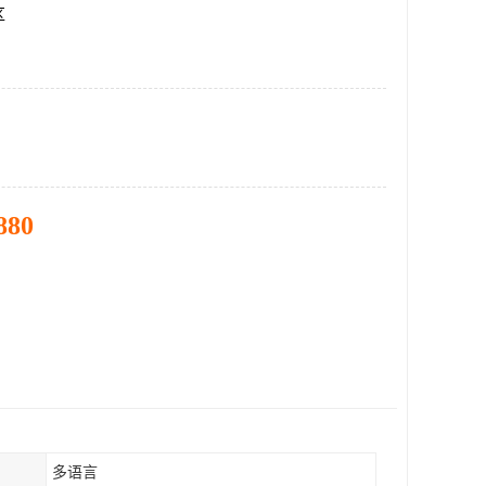
区
880
多语言