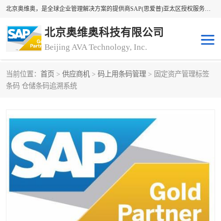
北京奥维奥，是全球企业管理解决方案的提供商SAP(思爱普)亚太区授权服务商领军者，SAP金牌服务商和代理商。企业ERP系统软件，SAP软件实施，17年来服务客户1500多家。提供SAP Business One，SAP Business ByDesign，SAP S/4HANA Cloud，SAP Analytics Cloud （分析云）等产品与解决方案。咨询专线：400-890-8880
北京奥维奥科技有限公司
Beijing AVA Technology, Inc.
当前位置：
首页
>
供应商机
>
码上用条码管理
> 固定资产管理标签
sap系统
erp管理系统
条码 仓储条码追溯系统
erp系统
erp企业管理软件
sap软件开发
sap管理系统
码上用条码管理
扫码系统
工厂ERP软件
制造业ERP系统
工厂ERP系统
皮具厂erp系统