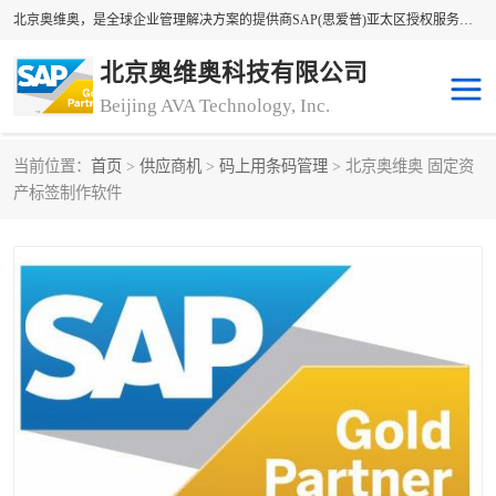
北京奥维奥，是全球企业管理解决方案的提供商SAP(思爱普)亚太区授权服务商领军者，SAP金牌服务商和代理商。企业ERP系统软件，SAP软件实施，17年来服务客户1500多家。提供SAP Business One，SAP Business ByDesign，SAP S/4HANA Cloud，SAP Analytics Cloud （分析云）等产品与解决方案。咨询专线：400-890-8880
北京奥维奥科技有限公司
Beijing AVA Technology, Inc.
当前位置：
首页
>
供应商机
>
码上用条码管理
> 北京奥维奥 固定资
sap系统
erp管理系统
产标签制作软件
erp系统
erp企业管理软件
sap软件开发
sap管理系统
码上用条码管理
扫码系统
工厂ERP软件
制造业ERP系统
工厂ERP系统
皮具厂erp系统