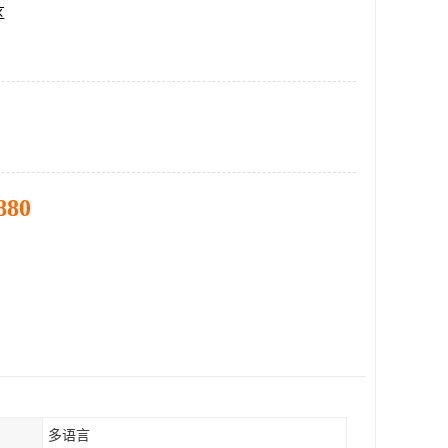
区
880
多语言