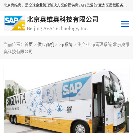
北京奥维奥，是全球企业管理解决方案的提供商SAP(思爱普)亚太区授权服务商领军者，SAP金牌服务商和代理商。企业ERP系统软件，SAP软件实施，17年来服务客户1500多家。提供SAP Business One，SAP Business ByDesign，SAP S/4HANA Cloud，SAP Analytics Cloud （分析云）等产品与解决方案。咨询专线：400-890-8880
北京奥维奥科技有限公司
Beijing AVA Technology, Inc.
当前位置：
首页
>
供应商机
>
erp系统
> 生产业erp管理系统 北京奥维
sap系统
erp管理系统
奥科技有限公司
erp系统
erp企业管理软件
sap软件开发
sap管理系统
码上用条码管理
扫码系统
工厂ERP软件
制造业ERP系统
工厂ERP系统
皮具厂erp系统