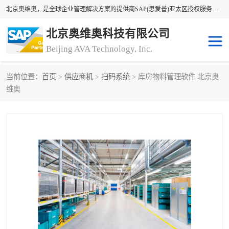
北京奥维奥，是全球企业管理解决方案的提供商SAP(思爱普)亚太区授权服务商领军者，SAP金牌服务商和代理商。企业ERP系统软件，SAP软件实施，17年来服务客户1500多家。提供SAP Business One，SAP Business ByDesign，SAP S/4HANA Cloud，SAP Analytics Cloud （分析云）等产品与解决方案。咨询专线：400-890-8880
北京奥维奥科技有限公司
Beijing AVA Technology, Inc.
当前位置：
首页
>
供应商机
>
扫码系统
> 库房物料管理软件 北京奥
sap系统
erp管理系统
维奥
erp系统
erp企业管理软件
sap软件开发
sap管理系统
码上用条码管理
扫码系统
工厂ERP软件
制造业ERP系统
工厂ERP系统
皮具厂erp系统