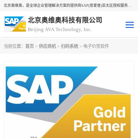
北京奥维奥，是全球企业管理解决方案的提供商SAP(思爱普)亚太区授权服务商领军者，SAP金牌服务商和代理商。企业ERP系统软件，SAP软件实施，17年来服务客户1500多家。提供SAP Business One，SAP Business ByDesign，SAP S/4HANA Cloud，SAP Analytics Cloud （分析云）等产品与解决方案。咨询专线：400-890-8880
北京奥维奥科技有限公司
Beijing AVA Technology, Inc.
当前位置：
首页
>
供应商机
>
扫码系统
> 电子价签软件
sap系统
erp管理系统
erp系统
erp企业管理软件
sap软件开发
sap管理系统
码上用条码管理
扫码系统
工厂ERP软件
制造业ERP系统
工厂ERP系统
皮具厂erp系统