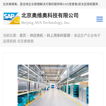
北京奥维奥，是全球企业管理解决方案的提供商SAP(思爱普)亚太区授权服务商领军者，SAP金牌服务商和代理商。企业ERP系统软件，SAP软件实施，17年来服务客户1500多家。提供SAP Business One，SAP Business ByDesign，SAP S/4HANA Cloud，SAP Analytics Cloud （分析云）等产品与解决方案。咨询专线：400-890-8880
北京奥维奥科技有限公司
Beijing AVA Technology, Inc.
当前位置：
首页
>
供应商机
>
码上用条码管理
> 食品生产企业电子
sap系统
erp管理系统
追溯系统 北京奥维奥
erp系统
erp企业管理软件
sap软件开发
sap管理系统
码上用条码管理
扫码系统
工厂ERP软件
制造业ERP系统
工厂ERP系统
皮具厂erp系统