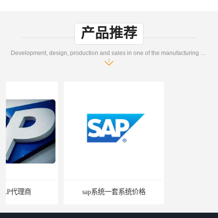
产品推荐
Development, design, production and sales in one of the manufacturing enterprises
sap系统一套系统价格
sap系统售价