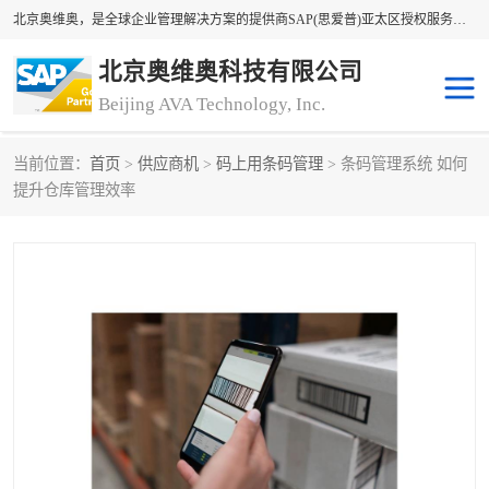
北京奥维奥，是全球企业管理解决方案的提供商SAP(思爱普)亚太区授权服务商领军者，SAP金牌服务商和代理商。企业ERP系统软件，SAP软件实施，17年来服务客户1500多家。提供SAP Business One，SAP Business ByDesign，SAP S/4HANA Cloud，SAP Analytics Cloud （分析云）等产品与解决方案。咨询专线：400-890-8880
北京奥维奥科技有限公司
Beijing AVA Technology, Inc.
当前位置：
首页
>
供应商机
>
码上用条码管理
> 条码管理系统 如何
sap系统
erp管理系统
提升仓库管理效率
erp系统
erp企业管理软件
sap软件开发
sap管理系统
码上用条码管理
扫码系统
工厂ERP软件
制造业ERP系统
工厂ERP系统
皮具厂erp系统