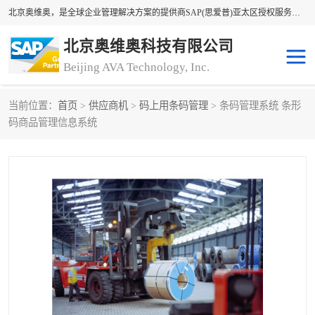
北京奥维奥，是全球企业管理解决方案的提供商SAP(思爱普)亚太区授权服务商领军者，SAP金牌服务商和代理商。企业ERP系统软件，SAP软件实施，17年来服务客户1500多家。提供SAP Business One，SAP Business ByDesign，SAP S/4HANA Cloud，SAP Analytics Cloud （分析云）等产品与解决方案。咨询专线：400-890-8880
北京奥维奥科技有限公司
Beijing AVA Technology, Inc.
当前位置：
首页
>
供应商机
>
码上用条码管理
> 条码管理系统 条形
sap系统
erp管理系统
码商品管理信息系统
erp系统
erp企业管理软件
sap软件开发
sap管理系统
码上用条码管理
扫码系统
工厂ERP软件
制造业ERP系统
工厂ERP系统
皮具厂erp系统