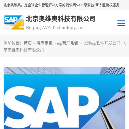
北京奥维奥，是全球企业管理解决方案的提供商SAP(思爱普)亚太区授权服务商领军者，SAP金牌服务商和代理商。企业ERP系统软件，SAP软件实施，17年来服务客户1500多家。提供SAP Business One，SAP Business ByDesign，SAP S/4HANA Cloud，SAP Analytics Cloud （分析云）等产品与解决方案。咨询专线：400-890-8880
北京奥维奥科技有限公司
Beijing AVA Technology, Inc.
当前位置：
首页
>
供应商机
>
erp管理系统
> 长沙erp软件开发公司 北
sap系统
erp管理系统
京奥维奥科技有限公司
erp系统
erp企业管理软件
sap软件开发
sap管理系统
码上用条码管理
扫码系统
工厂ERP软件
制造业ERP系统
工厂ERP系统
皮具厂erp系统