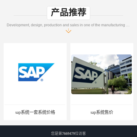
产品推荐
Development, design, production and sales in one of the manufacturing enterprises
sap系统售价
您是第
7669479
位访客