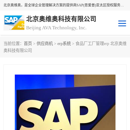
北京奥维奥，是全球企业管理解决方案的提供商SAP(思爱普)亚太区授权服务商领军者，SAP金牌服务商和代理商。企业ERP系统软件，SAP软件实施，17年来服务客户1500多家。提供SAP Business One，SAP Business ByDesign，SAP S/4HANA Cloud，SAP Analytics Cloud （分析云）等产品与解决方案。咨询专线：400-890-8880
北京奥维奥科技有限公司
Beijing AVA Technology, Inc.
当前位置：
首页
>
供应商机
>
erp系统
> 食品厂工厂管理erp 北京奥维
sap系统
erp管理系统
奥科技有限公司
erp系统
erp企业管理软件
sap软件开发
sap管理系统
码上用条码管理
扫码系统
工厂ERP软件
制造业ERP系统
工厂ERP系统
皮具厂erp系统