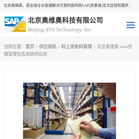
北京奥维奥，是全球企业管理解决方案的提供商SAP(思爱普)亚太区授权服务商领军者，SAP金牌服务商和代理商。企业ERP系统软件，SAP软件实施，17年来服务客户1500多家。提供SAP Business One，SAP Business ByDesign，SAP S/4HANA Cloud，SAP Analytics Cloud （分析云）等产品与解决方案。咨询专线：400-890-8880
北京奥维奥科技有限公司
Beijing AVA Technology, Inc.
当前位置：
首页
>
供应商机
>
码上用条码管理
> 北京奥维奥 wms仓
sap系统
erp管理系统
储管理信息系统供应商
erp系统
erp企业管理软件
sap软件开发
sap管理系统
码上用条码管理
扫码系统
工厂ERP软件
制造业ERP系统
工厂ERP系统
皮具厂erp系统