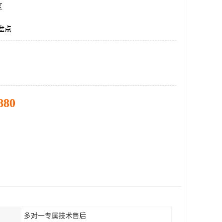
区
存盘点
880
多对一专属技术售后