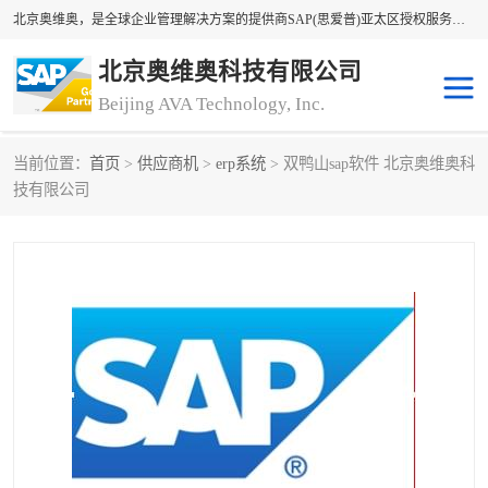
北京奥维奥，是全球企业管理解决方案的提供商SAP(思爱普)亚太区授权服务商领军者，SAP金牌服务商和代理商。企业ERP系统软件，SAP软件实施，17年来服务客户1500多家。提供SAP Business One，SAP Business ByDesign，SAP S/4HANA Cloud，SAP Analytics Cloud （分析云）等产品与解决方案。咨询专线：400-890-8880
北京奥维奥科技有限公司
Beijing AVA Technology, Inc.
当前位置：
首页
>
供应商机
>
erp系统
> 双鸭山sap软件 北京奥维奥科
sap系统
erp管理系统
技有限公司
erp系统
erp企业管理软件
sap软件开发
sap管理系统
码上用条码管理
扫码系统
工厂ERP软件
制造业ERP系统
工厂ERP系统
皮具厂erp系统