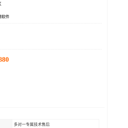
区
溯软件
880
多对一专属技术售后