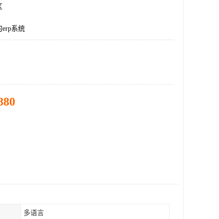
区
erp系统
880
多语言