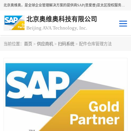
北京奥维奥，是全球企业管理解决方案的提供商SAP(思爱普)亚太区授权服务商领军者，SAP金牌服务商和代理商。企业ERP系统软件，SAP软件实施，17年来服务客户1500多家。提供SAP Business One，SAP Business ByDesign，SAP S/4HANA Cloud，SAP Analytics Cloud （分析云）等产品与解决方案。咨询专线：400-890-8880
北京奥维奥科技有限公司
Beijing AVA Technology, Inc.
当前位置：
首页
>
供应商机
>
扫码系统
> 配件仓库管理方法
sap系统
erp管理系统
erp系统
erp企业管理软件
sap软件开发
sap管理系统
码上用条码管理
扫码系统
工厂ERP软件
制造业ERP系统
工厂ERP系统
皮具厂erp系统