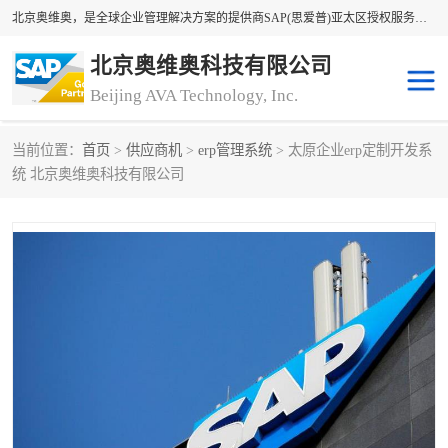
北京奥维奥，是全球企业管理解决方案的提供商SAP(思爱普)亚太区授权服务商领军者，SAP金牌服务商和代理商。企业ERP系统软件，SAP软件实施，17年来服务客户1500多家。提供SAP Business One，SAP Business ByDesign，SAP S/4HANA Cloud，SAP Analytics Cloud （分析云）等产品与解决方案。咨询专线：400-890-8880
北京奥维奥科技有限公司
Beijing AVA Technology, Inc.
当前位置：
首页
>
供应商机
>
erp管理系统
> 太原企业erp定制开发系
sap系统
erp管理系统
统 北京奥维奥科技有限公司
erp系统
erp企业管理软件
sap软件开发
sap管理系统
码上用条码管理
扫码系统
工厂ERP软件
制造业ERP系统
工厂ERP系统
皮具厂erp系统