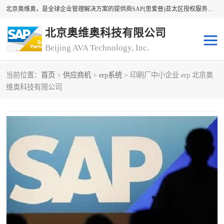
北京奥维奥，是全球企业管理解决方案的提供商SAP(思爱普)亚太区授权服务商领军者，SAP金牌服务商和代理商。企业ERP系统软件，SAP软件实施，17年来服务客户1500多家。提供SAP Business One，SAP Business ByDesign，SAP S/4HANA Cloud，SAP Analytics Cloud （分析云）等产品与解决方案。咨询专线：400-890-8880
北京奥维奥科技有限公司
Beijing AVA Technology, Inc.
当前位置：
首页
>
供应商机
>
erp系统
> 印刷厂中小企业 erp 北京奥
sap系统
erp管理系统
维奥科技有限公司
erp系统
erp企业管理软件
sap软件开发
sap管理系统
码上用条码管理
扫码系统
工厂ERP软件
制造业ERP系统
工厂ERP系统
皮具厂erp系统