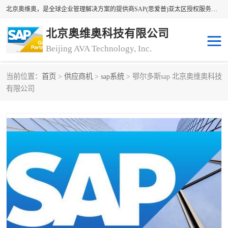
北京奥维奥，是全球企业管理解决方案的提供商SAP(思爱普)亚太区授权服务商领军者，SAP金牌服务商和代理商。企业ERP系统软件，SAP软件实施，17年来服务客户1500多家。提供SAP Business One，SAP Business ByDesign，SAP S/4HANA Cloud，SAP Analytics Cloud （分析云）等产品与解决方案。咨询专线：400-890-8880
北京奥维奥科技有限公司
Beijing AVA Technology, Inc.
当前位置：
首页
>
供应商机
>
sap系统
> 鄂尔多斯sap 北京奥维奥科技
sap系统
erp管理系统
有限公司
erp系统
erp企业管理软件
sap软件开发
sap管理系统
码上用条码管理
扫码系统
工厂ERP软件
制造业ERP系统
工厂ERP系统
皮具厂erp系统