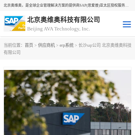
北京奥维奥，是全球企业管理解决方案的提供商SAP(思爱普)亚太区授权服务商领军者，SAP金牌服务商和代理商。企业ERP系统软件，SAP软件实施，17年来服务客户1500多家。提供SAP Business One，SAP Business ByDesign，SAP S/4HANA Cloud，SAP Analytics Cloud （分析云）等产品与解决方案。咨询专线：400-890-8880
北京奥维奥科技有限公司
Beijing AVA Technology, Inc.
当前位置：
首页
>
供应商机
>
erp系统
> 长沙sap公司 北京奥维奥科技
sap系统
erp管理系统
有限公司
erp系统
erp企业管理软件
sap软件开发
sap管理系统
码上用条码管理
扫码系统
工厂ERP软件
制造业ERP系统
工厂ERP系统
皮具厂erp系统