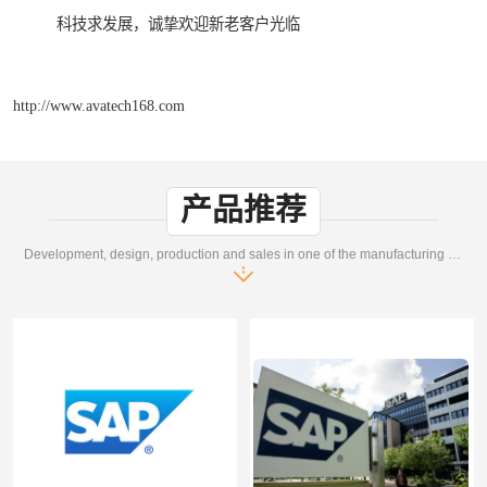
科技求发展，诚挚欢迎新老客户光临
http://www.avatech168.com
产品推荐
Development, design, production and sales in one of the manufacturing enterprises