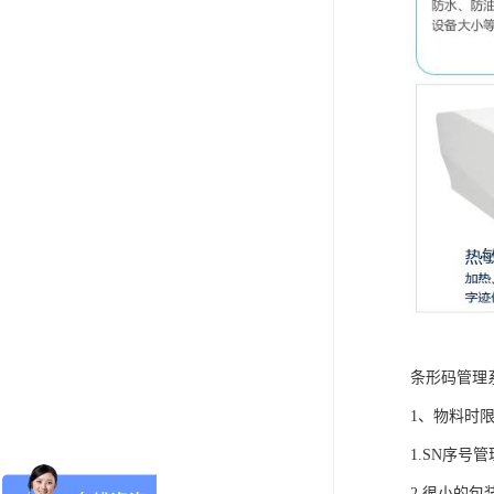
条形码管理
1、物料时
1.SN序
2.很小的