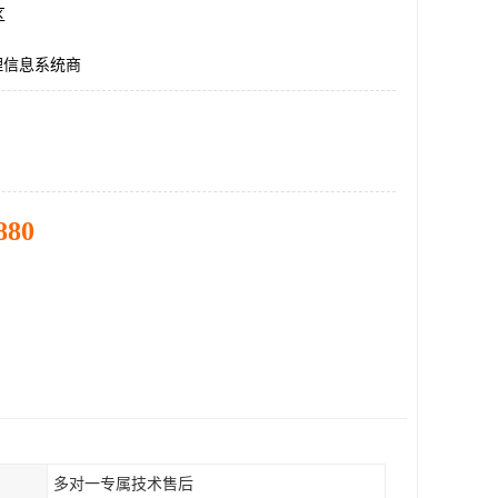
区
理信息系统商
880
多对一专属技术售后