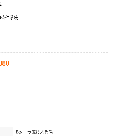
区
理软件系统
880
多对一专属技术售后