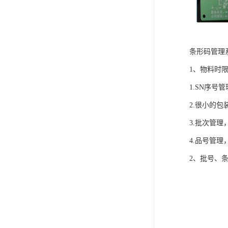
条形码管理
1、物料时
1.SN序
2.很小的
3.批次管
4.品号管
2、批号、