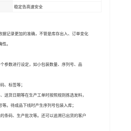
稳定告高速安全
数据记录更加的准确，不管是库存出入、订单变化
确性。
各个参数进行设定，如小包装数量、序列号、品
条码、标签等；
号、送货日期等在生产工单时按照规则拣选发料，
号等。待成品下线时产生序列号包装入库；
品的条码、生产批次等。还可以追溯已出货的客户