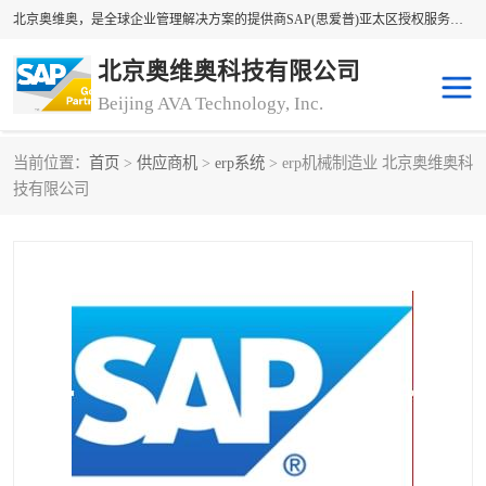
北京奥维奥，是全球企业管理解决方案的提供商SAP(思爱普)亚太区授权服务商领军者，SAP金牌服务商和代理商。企业ERP系统软件，SAP软件实施，17年来服务客户1500多家。提供SAP Business One，SAP Business ByDesign，SAP S/4HANA Cloud，SAP Analytics Cloud （分析云）等产品与解决方案。咨询专线：400-890-8880
北京奥维奥科技有限公司
Beijing AVA Technology, Inc.
当前位置：
首页
>
供应商机
>
erp系统
> erp机械制造业 北京奥维奥科
sap系统
erp管理系统
技有限公司
erp系统
erp企业管理软件
sap软件开发
sap管理系统
码上用条码管理
扫码系统
工厂ERP软件
制造业ERP系统
工厂ERP系统
皮具厂erp系统