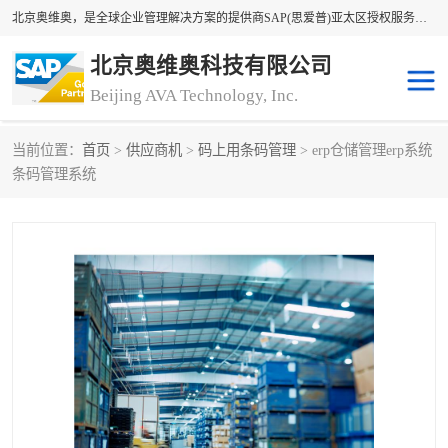
北京奥维奥，是全球企业管理解决方案的提供商SAP(思爱普)亚太区授权服务商领军者，SAP金牌服务商和代理商。企业ERP系统软件，SAP软件实施，17年来服务客户1500多家。提供SAP Business One，SAP Business ByDesign，SAP S/4HANA Cloud，SAP Analytics Cloud （分析云）等产品与解决方案。咨询专线：400-890-8880
北京奥维奥科技有限公司
Beijing AVA Technology, Inc.
当前位置：
首页
>
供应商机
>
码上用条码管理
> erp仓储管理erp系统
sap系统
erp管理系统
条码管理系统
erp系统
erp企业管理软件
sap软件开发
sap管理系统
码上用条码管理
扫码系统
工厂ERP软件
制造业ERP系统
工厂ERP系统
皮具厂erp系统