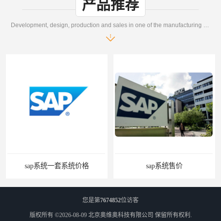
产品推荐
Development, design, production and sales in one of the manufacturing enterprises
统价格
sap系统售价
您是第
7674852
位访客
版权所有 ©2026-08-09
北京奥维奥科技有限公司
保留所有权利.