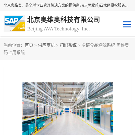
北京奥维奥，是全球企业管理解决方案的提供商SAP(思爱普)亚太区授权服务商领军者，SAP金牌服务商和代理商。企业ERP系统软件，SAP软件实施，17年来服务客户1500多家。提供SAP Business One，SAP Business ByDesign，SAP S/4HANA Cloud，SAP Analytics Cloud （分析云）等产品与解决方案。咨询专线：400-890-8880
北京奥维奥科技有限公司
Beijing AVA Technology, Inc.
当前位置：
首页
>
供应商机
>
扫码系统
> 冷链食品溯源系统 奥维奥
sap系统
erp管理系统
码上用系统
erp系统
erp企业管理软件
sap软件开发
sap管理系统
码上用条码管理
扫码系统
工厂ERP软件
制造业ERP系统
工厂ERP系统
皮具厂erp系统