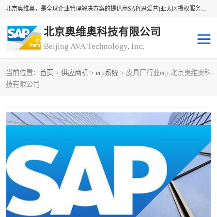
北京奥维奥，是全球企业管理解决方案的提供商SAP(思爱普)亚太区授权服务商领军者，SAP金牌服务商和代理商。企业ERP系统软件，SAP软件实施，17年来服务客户1500多家。提供SAP Business One，SAP Business ByDesign，SAP S/4HANA Cloud，SAP Analytics Cloud （分析云）等产品与解决方案。咨询专线：400-890-8880
北京奥维奥科技有限公司
Beijing AVA Technology, Inc.
当前位置：
首页
>
供应商机
>
erp系统
> 皮具厂行业erp 北京奥维奥科
sap系统
erp管理系统
技有限公司
erp系统
erp企业管理软件
sap软件开发
sap管理系统
码上用条码管理
扫码系统
工厂ERP软件
制造业ERP系统
工厂ERP系统
皮具厂erp系统