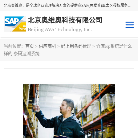
北京奥维奥，是全球企业管理解决方案的提供商SAP(思爱普)亚太区授权服务商领军者，SAP金牌服务商和代理商。企业ERP系统软件，SAP软件实施，17年来服务客户1500多家。提供SAP Business One，SAP Business ByDesign，SAP S/4HANA Cloud，SAP Analytics Cloud （分析云）等产品与解决方案。咨询专线：400-890-8880
北京奥维奥科技有限公司
Beijing AVA Technology, Inc.
当前位置：
首页
>
供应商机
>
码上用条码管理
> 仓库erp系统是什么
sap系统
erp管理系统
样的 条码追溯系统
erp系统
erp企业管理软件
sap软件开发
sap管理系统
码上用条码管理
扫码系统
工厂ERP软件
制造业ERP系统
工厂ERP系统
皮具厂erp系统