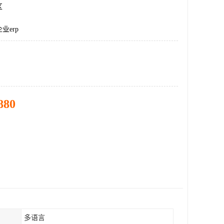
区
业erp
880
多语言