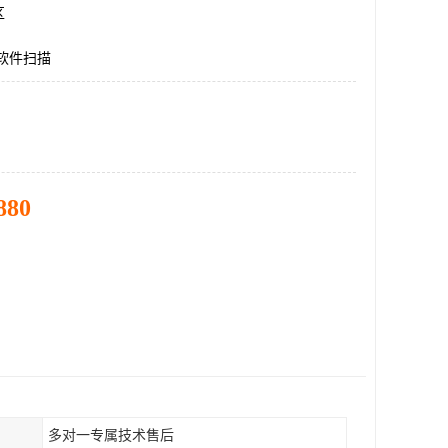
区
软件扫描
880
多对一专属技术售后