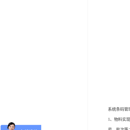
系统条码管
1、物料实
号、批次等