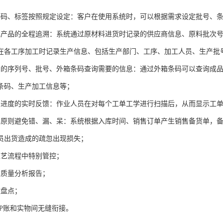
条码、标签按照规定设定：客户在使用系统时，可以根据需求设定批号、
现产品的全程追溯：系统通过原材料进货时记录的供应商信息、原料批次
在各工序加工时记录生产信息、包括生产部门、工序、加工人员、生产批
品的序列号、批号、外箱条码查询需要的信息：通过外箱条码可以查询成
条码、生产加工信息等；
产进度的实时反馈：作业人员在对每个工单工学进行扫描后，从而显示工
出原则避免错、漏、呆：系统根据入库时间、销售订单产生销售备货单，
员出货造成的疏忽出现损失；
工艺流程中特别管控；
询质量分析报告；
速盘点；
RP账和实物间无缝衔接。