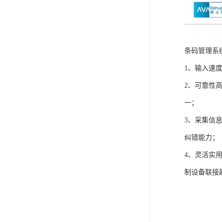
条码管理系
1、输入速
2、可靠性
一；
3、采集信
纠错能力；
4、灵活实
制设备联接