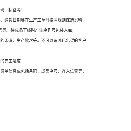
条码、标签等；
号、送货日期等在生产工单时按照规则拣选发料，
号等。待成品下线时产生序列号包装入库；
品的条码、生产批次等。还可以追溯已出货的客户
单的完工进度；
备货单信息或包括条码、成品序号、存入位置等；