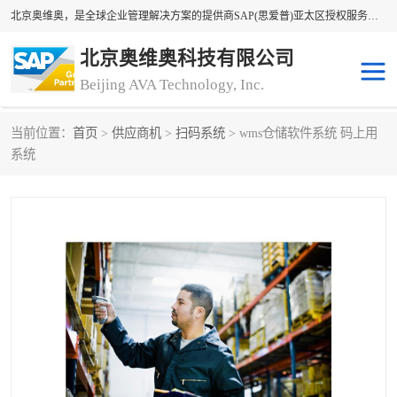
北京奥维奥，是全球企业管理解决方案的提供商SAP(思爱普)亚太区授权服务商领军者，SAP金牌服务商和代理商。企业ERP系统软件，SAP软件实施，17年来服务客户1500多家。提供SAP Business One，SAP Business ByDesign，SAP S/4HANA Cloud，SAP Analytics Cloud （分析云）等产品与解决方案。咨询专线：400-890-8880
北京奥维奥科技有限公司
Beijing AVA Technology, Inc.
当前位置：
首页
>
供应商机
>
扫码系统
> wms仓储软件系统 码上用
sap系统
erp管理系统
系统
erp系统
erp企业管理软件
sap软件开发
sap管理系统
码上用条码管理
扫码系统
工厂ERP软件
制造业ERP系统
工厂ERP系统
皮具厂erp系统