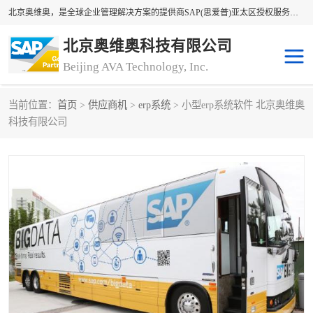
北京奥维奥，是全球企业管理解决方案的提供商SAP(思爱普)亚太区授权服务商领军者，SAP金牌服务商和代理商。企业ERP系统软件，SAP软件实施，17年来服务客户1500多家。提供SAP Business One，SAP Business ByDesign，SAP S/4HANA Cloud，SAP Analytics Cloud （分析云）等产品与解决方案。咨询专线：400-890-8880
北京奥维奥科技有限公司
Beijing AVA Technology, Inc.
当前位置：
首页
>
供应商机
>
erp系统
> 小型erp系统软件 北京奥维奥
sap系统
erp管理系统
科技有限公司
erp系统
erp企业管理软件
sap软件开发
sap管理系统
码上用条码管理
扫码系统
工厂ERP软件
制造业ERP系统
工厂ERP系统
皮具厂erp系统