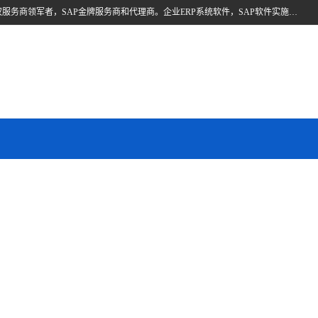
北京奥维奥，是全球企业管理解决方案的提供商SAP(思爱普)亚太区授权服务商领军者，SAP金牌服务商和代理商。企业ERP系统软件，SAP软件实施，17年来服务客户1500多家。提供SAP Business One，SAP Business ByDesign，SAP S/4HANA Cloud，SAP Analytics Cloud （分析云）等产品与解决方案。咨询专线：400-890-8880