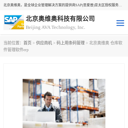
北京奥维奥，是全球企业管理解决方案的提供商SAP(思爱普)亚太区授权服务商领军者，SAP金牌服务商和代理商。企业ERP系统软件，SAP软件实施，17年来服务客户1500多家。提供SAP Business One，SAP Business ByDesign，SAP S/4HANA Cloud，SAP Analytics Cloud （分析云）等产品与解决方案。咨询专线：400-890-8880
北京奥维奥科技有限公司
Beijing AVA Technology, Inc.
当前位置：
首页
>
供应商机
>
码上用条码管理
> 北京奥维奥 仓库软
sap系统
erp管理系统
件管理软件erp
erp系统
erp企业管理软件
sap软件开发
sap管理系统
码上用条码管理
扫码系统
工厂ERP软件
制造业ERP系统
工厂ERP系统
皮具厂erp系统