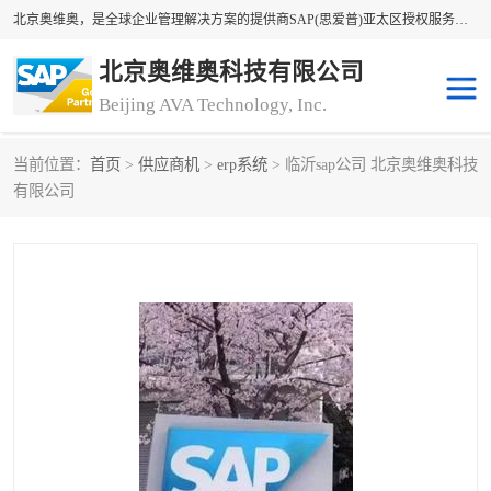
北京奥维奥，是全球企业管理解决方案的提供商SAP(思爱普)亚太区授权服务商领军者，SAP金牌服务商和代理商。企业ERP系统软件，SAP软件实施，17年来服务客户1500多家。提供SAP Business One，SAP Business ByDesign，SAP S/4HANA Cloud，SAP Analytics Cloud （分析云）等产品与解决方案。咨询专线：400-890-8880
北京奥维奥科技有限公司
Beijing AVA Technology, Inc.
当前位置：
首页
>
供应商机
>
erp系统
> 临沂sap公司 北京奥维奥科技
sap系统
erp管理系统
有限公司
erp系统
erp企业管理软件
sap软件开发
sap管理系统
码上用条码管理
扫码系统
工厂ERP软件
制造业ERP系统
工厂ERP系统
皮具厂erp系统