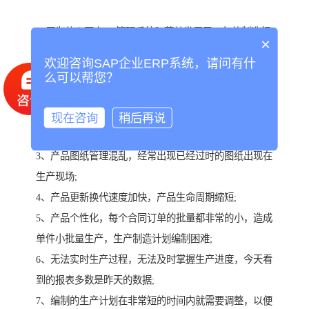
工厂为什么要上erp管理系统？蓬勃发展了30年的制造行
×
业正在面临一个大的困境：
欢迎咨询SAP企业ERP系统，请问有什
1、销售人员离职带走了大量的客户信息，公司内部登记
么可以帮您？
的客户信息，都是一些过时的信息;
2、产品数据管理混乱，在公司的每一台电脑上都有产品
现在咨询
稍后再说
数据，真正要用的时候又找不到;
3、产品图纸管理混乱，经常出现已经过时的图纸出现在
生产现场;
4、产品更新换代速度加快，产品生命周期缩短;
5、产品个性化，每个合同订单的批量都非常的小，造成
单件小批量生产，生产制造计划编制困难;
6、无法实时生产过程，无法及时掌握生产进度，今天看
到的报表多数是昨天的数据;
7、编制的生产计划在非常短的时间内就需要调整，以便