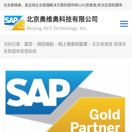
北京奥维奥，是全球企业管理解决方案的提供商SAP(思爱普)亚太区授权服务商领军者，SAP金牌服务商和代理商。企业ERP系统软件，SAP软件实施，17年来服务客户1500多家。提供SAP Business One，SAP Business ByDesign，SAP S/4HANA Cloud，SAP Analytics Cloud （分析云）等产品与解决方案。咨询专线：400-890-8880
北京奥维奥科技有限公司
Beijing AVA Technology, Inc.
当前位置：
首页
>
供应商机
>
码上用条码管理
> 北京奥维奥 管理关
sap系统
erp管理系统
系数据库管理系统
erp系统
erp企业管理软件
sap软件开发
sap管理系统
码上用条码管理
扫码系统
工厂ERP软件
制造业ERP系统
工厂ERP系统
皮具厂erp系统