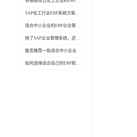
有哪些适合化工企业的ERP管理系统？分别需要多少钱？
SAP化工行业ERP系统方案介绍？SAP实施商，北京奥维奥
适合中小企业的ERP企业管理系统的价格大概是多少？北京奥维奥
除了SAP企业管理系统，还有哪些类似的企业管理软件可以推荐？
能否推荐一些适合中小企业的ERP企业管理软件？北京奥维奥
如何选择适合自己的ERP软件？北京奥维奥