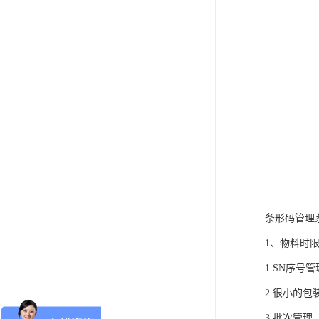
条形码管理
1、物料时
1.SN序
2.很小的
3.批次管