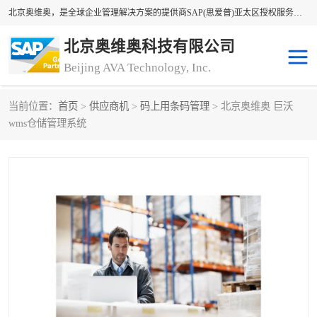
北京奥维奥，是全球企业管理解决方案的提供商SAP(思爱普)亚太区授权服务商领军者，SAP金牌服务商和代理商。企业ERP系统软件，SAP软件实施，17年来服务客户1500多家。提供SAP Business One，SAP Business ByDesign，SAP S/4HANA Cloud，SAP Analytics Cloud （分析云）等产品与解决方案。咨询专线：400-890-8880
北京奥维奥科技有限公司
Beijing AVA Technology, Inc.
当前位置：
首页
>
供应商机
>
码上用条码管理
> 北京奥维奥 巨沃
sap系统
erp管理系统
wms仓储管理系统
erp系统
erp企业管理软件
sap软件开发
sap管理系统
码上用条码管理
扫码系统
工厂ERP软件
制造业ERP系统
工厂ERP系统
皮具厂erp系统