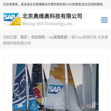
北京奥维奥，是全球企业管理解决方案的提供商SAP(思爱普)亚太区授权服务商领军者，SAP金牌服务商和代理商。企业ERP系统软件，SAP软件实施，17年来服务客户1500多家。提供SAP Business One，SAP Business ByDesign，SAP S/4HANA Cloud，SAP Analytics Cloud （分析云）等产品与解决方案。咨询专线：400-890-8880
北京奥维奥科技有限公司
Beijing AVA Technology, Inc.
当前位置：
首页
>
供应商机
>
erp管理系统
> 银川erp系统开发 北京奥
sap系统
erp管理系统
维奥科技有限公司
erp系统
erp企业管理软件
sap软件开发
sap管理系统
码上用条码管理
扫码系统
工厂ERP软件
制造业ERP系统
工厂ERP系统
皮具厂erp系统