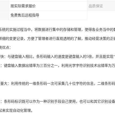
按实际需求报价
品质保证
免费售后远程指导
系统的实施过程当中，将数据进行集中的存储和管理，使得各业务当中的
详细的变更记录，方便了管理者进行直观透明的了解，推动经营决策的正
统优点：
度快：与键盘输入相比，条形码输入的速度是键盘输入的5倍，并且能实现“
高：键盘输入数据出错率为三百分之一，利用光学字符识别技术出错率为
息量大：利用传统的一维条形码一次可采集几十位字符的信息，二维条形
用：条形码标识既可以作为一种识别手段自己使用，也可以和其它识别设
起来实现自动化管理。